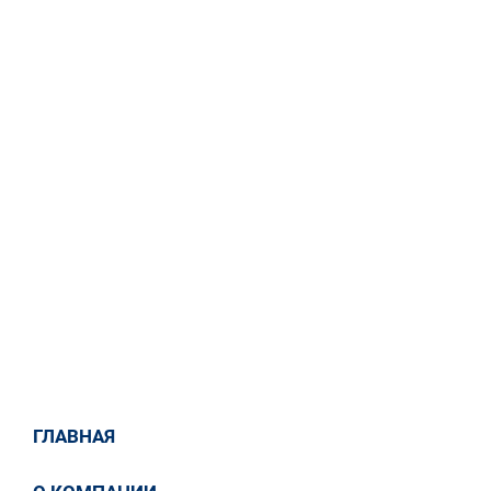
500 кВ)» для нужд филиала ПАО «ФСК ЕЭС» -
МЭС Юга.
ГЛАВНАЯ