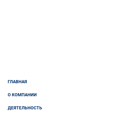
строительству ВЛ 500 кВ
Усть-Илимская ГЭС - ПС
Усть-Кут №2 (294 км).
31 / 12 / 2019
Новости
ГЛАВНАЯ
О КОМПАНИИ
ДЕЯТЕЛЬНОСТЬ