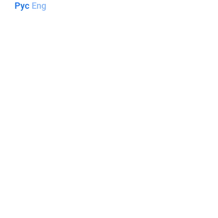
Рус
Eng
ООО «ЛЭМ» - ЭНЕРГИЯ
СОЗИДАНИЯ!
О КОМПАНИИ
НАПИСАТЬ НАМ
НА САЙТ ПРОЕКТИРОВАНИЯ
info@lem-ltd.ru