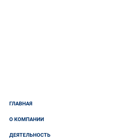
му этапу реконструкции
ПС 330 кВ Белгород и ПС
330 кВ Губкин.
29 / 12 / 2017
Новости
ГЛАВНАЯ
О КОМПАНИИ
ДЕЯТЕЛЬНОСТЬ