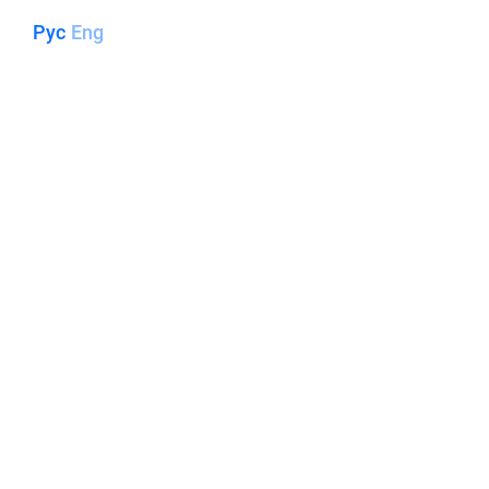
Рус
Eng
ООО «ЛЭМ» - ЭНЕРГИЯ
СОЗИДАНИЯ!
О КОМПАНИИ
НАПИСАТЬ НАМ
НА САЙТ ПРОЕКТИРОВАНИЯ