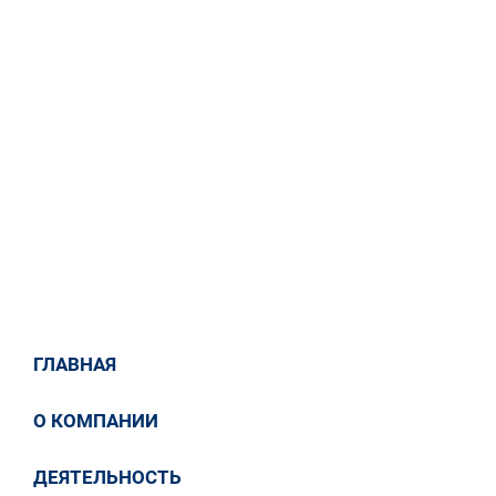
как миг
27 / 05 / 2025
СМИ о нас
Дружный коллектив Санкт-Петербургского
филиала ООО «ЛЭМ» отметил десятилетний
юбилей со дня его основания 7 мая 2015 года
ГЛАВНАЯ
Ссылка на статью
О КОМПАНИИ
ДЕЯТЕЛЬНОСТЬ