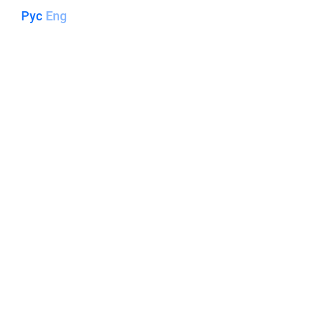
Рус
Eng
ООО «ЛЭМ» - ЭНЕРГИЯ
СОЗИДАНИЯ!
О КОМПАНИИ
НАПИСАТЬ НАМ
НА САЙТ ПРОЕКТИРОВАНИЯ