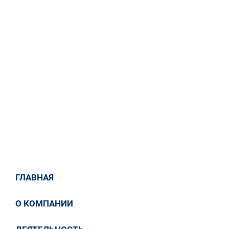
Васильевича Тарасова
15 / 08 / 2024
СМИ о нас
Семь лет электромонтажник из Таганрога со
своей бригадой работал в Иране на
строительстве Бушерской АЭС на берегу
Персидского залива
ГЛАВНАЯ
Ссылка на статью
О КОМПАНИИ