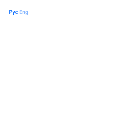
Рус
Eng
ООО «ЛЭМ» - ЭНЕРГИЯ
СОЗИДАНИЯ!
О КОМПАНИИ
НАПИСАТЬ НАМ
НА САЙТ ПРОЕКТИРОВАНИЯ