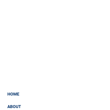
филиала ОАО «ФСК ЕЭС» - МЭС Юга.
HOME
ABOUT